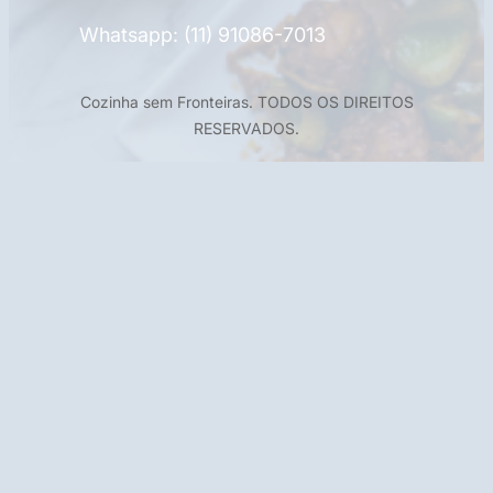
Whatsapp: (11) 91086-7013
Cozinha sem Fronteiras. TODOS OS DIREITOS
RESERVADOS.