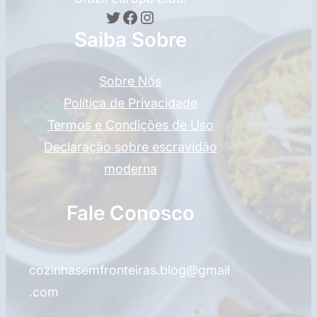
Twitter
Facebook
Instagram
Saiba Sobre
Sobre Nós
Política de Privacidade
Termos e Condições de Uso
Declaração sobre escravidão
moderna
Fale Conosco
cozinhasemfronteiras.blog@gmail
.com