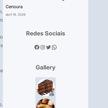
Cenoura
m.
abril 19, 2026
om
Redes Sociais
jo
os
Facebook
Instagram
Twitter
WhatsApp
Gallery
de
o.