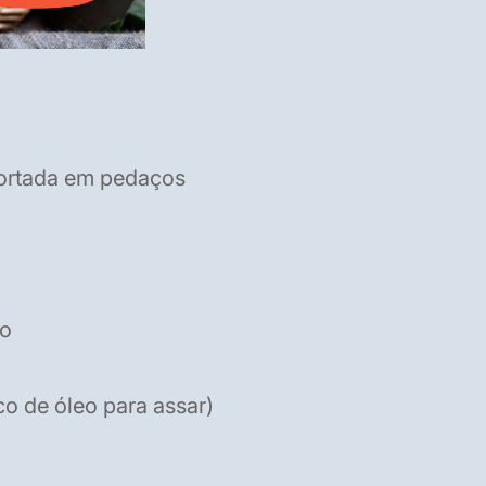
ortada em pedaços
do
co de óleo para assar)