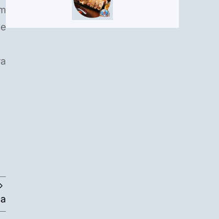
om
de
ra
ca