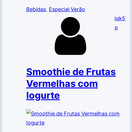
Bebidas
, 
Especial Verão
lqk5
p
Smoothie de Frutas
Vermelhas com
Iogurte