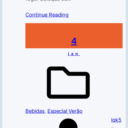
Continue Reading
4
jan
Bebidas
, 
Especial Verão
lqk5