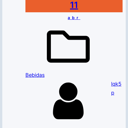
11
abr
Bebidas
lqk5
p