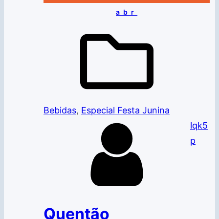
abr
Bebidas
, 
Especial Festa Junina
lqk5
p
Quentão