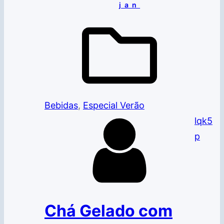
jan
Bebidas
, 
Especial Verão
lqk5
p
Chá Gelado com