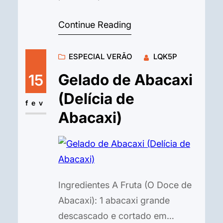
melhores, pois são mais doces). 1
Continue Reading
colher (sopa) de mel, melaço ou
adoçante (opcional, caso queira
ESPECIAL VERÃO
LQK5P
mais doce). Um pingo de extrato
de baunilha (opcional). O Toque
Gelado de Abacaxi
15
de Cremosidade (Se necessário):
(Delícia de
2 a 4 colheres (sopa) de leite
fev
Abacaxi)
vegetal (amêndoas,…
Ingredientes A Fruta (O Doce de
Abacaxi): 1 abacaxi grande
descascado e cortado em