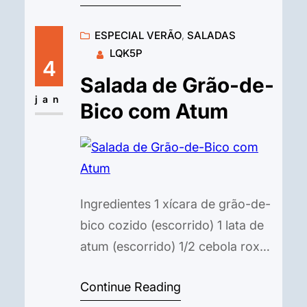
oliva para pincelar. Sal e pimenta-
ESPECIAL VERÃO
, 
SALADAS
do-reino a gosto. O Recheio:
LQK5P
300g de carne moída (patinho,
4
acém ou de sua preferência). 1
Salada de Grão-de-
cebola média picadinha. 2 dentes
jan
Bico com Atum
de alho amassados. 1 tomate
maduro…
Ingredientes 1 xícara de grão-de-
bico cozido (escorrido) 1 lata de
atum (escorrido) 1/2 cebola roxa
(picadinha) 1 tomate (em cubos)
Continue Reading
1/2 pepino (em cubos) (opcional)