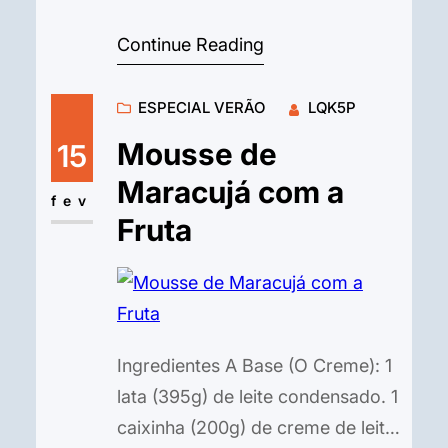
cubinhos. 1/2 xícara (chá) de
Continue Reading
açúcar. 1/2 xícara (chá) de água.
O Creme Branco: 1 lata (395g) de
ESPECIAL VERÃO
LQK5P
leite condensado. 2 medidas da
lata de leite integral. 3 gemas
Mousse de
15
peneiradas. 2 colheres (sopa) de
Maracujá com a
amido de milho. 1 colher (chá)
fev
Fruta
de…
Ingredientes A Base (O Creme): 1
lata (395g) de leite condensado. 1
caixinha (200g) de creme de leite.