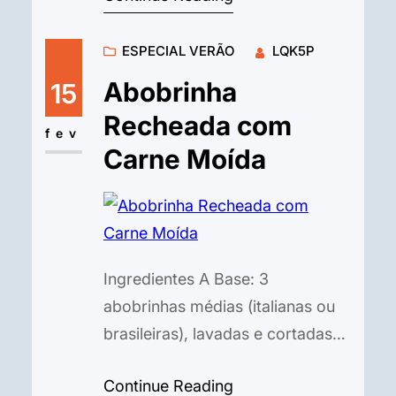
sal (ajuste a gosto). Pimenta-
ESPECIAL VERÃO
LQK5P
dedo-de-moça picadinha, sem
sementes (a gosto). O “Leite de
Abobrinha
15
Tigre” (A Marinada): Suco de 6 a
Recheada com
8 limões taiti (espremidos na
fev
Carne Moída
hora,…
Ingredientes A Base: 3
abobrinhas médias (italianas ou
brasileiras), lavadas e cortadas
ao meio no sentido do
Continue Reading
comprimento. 1 fio de azeite de