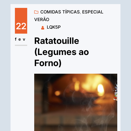
COMIDAS TÍPICAS
, 
ESPECIAL
VERÃO
22
LQK5P
Ratatouille
fev
(Legumes ao
Forno)