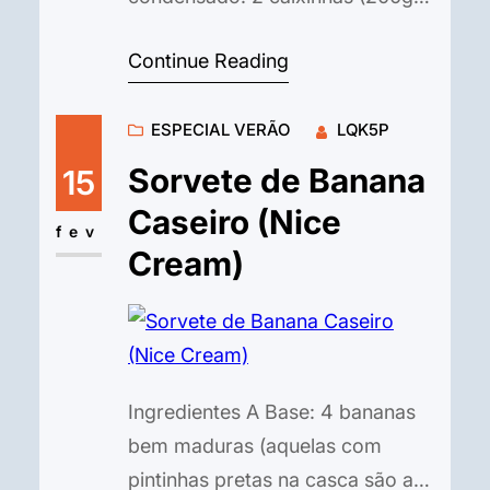
cada) de creme de leite. 1 xícara
Continue Reading
(chá) de suco de limão taiti puro
(aproximadamente 6 a 8 limões).
ESPECIAL VERÃO
LQK5P
Raspas de limão para decorar. A
Estrutura (Camadas): 2 pacotes
Sorvete de Banana
15
de biscoito Maizena (ou biscoito
Caseiro (Nice
Maria). 1 xícara (chá) de leite…
fev
Cream)
Ingredientes A Base: 4 bananas
bem maduras (aquelas com
pintinhas pretas na casca são as