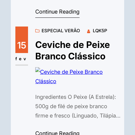
1 xícara (250ml) de suco
Continue Reading
concentrado de maracujá (pode
ser o da fruta coado ou de
ESPECIAL VERÃO
LQK5P
garrafinha de boa qualidade). A
Calda (O Toque da Fruta): Polpa
Ceviche de Peixe
15
de 2 maracujás frescos (com as
Branco Clássico
sementes). 2 colheres (sopa)…
fev
Ingredientes O Peixe (A Estrela):
500g de filé de peixe branco
firme e fresco (Linguado, Tilápia,
Robalo ou Corvina) cortado em
Continue Reading
cubos de 1,5 cm. 1 colher (chá) de