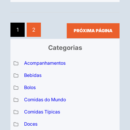
Cheiro-verde ou salsinha (a
gosto) 2 colheres (sopa) de
azeite de oliva Suco de 1/2 limão
(ou a gosto) Sal e pimenta-do-
1
2
PRÓXIMA PÁGINA
reino (a gosto) Modo de preparo
Em uma tigela,…
Categorias
Acompanhamentos
Bebidas
Bolos
Comidas do Mundo
Comidas Típicas
Doces