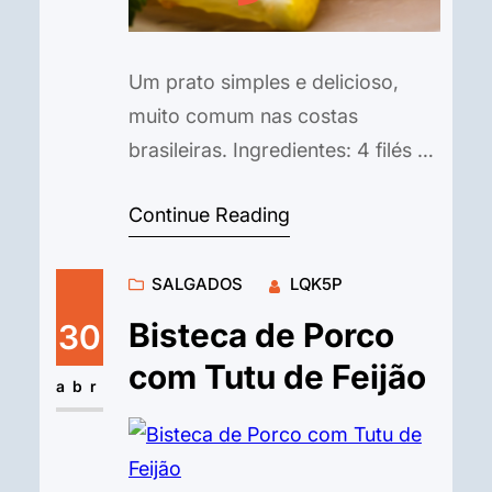
Um prato simples e delicioso,
muito comum nas costas
brasileiras. Ingredientes: 4 filés de
peixe branco (merluza, tilápia,
Continue Reading
linguado, etc.) Suco de 1 limão Sal
e pimenta-do-reino moída na
SALGADOS
LQK5P
hora a gosto Farinha de trigo ou
farinha de mandioca para
Bisteca de Porco
30
empanar Óleo vegetal para fritar
com Tutu de Feijão
Modo de Preparo: Tempere o
abr
peixe: Lave os filés de…