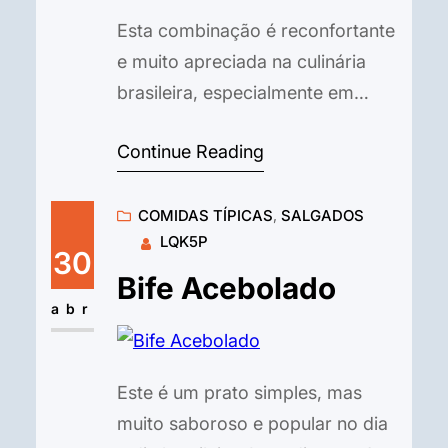
Esta combinação é reconfortante
e muito apreciada na culinária
brasileira, especialmente em
algumas regiões. Ingredientes
Continue Reading
(Bisteca de Porco): 4 bistecas de
porco (chuletas) Suco de 1 limão
COMIDAS TÍPICAS
, 
SALGADOS
2 dentes de alho amassados Sal e
LQK5P
pimenta-do-reino moída na hora
30
a gosto Óleo vegetal Ingredientes
Bife Acebolado
(Tutu de Feijão): 2 xícaras de
abr
feijão cozido com caldo 1/2
xícara…
Este é um prato simples, mas
muito saboroso e popular no dia