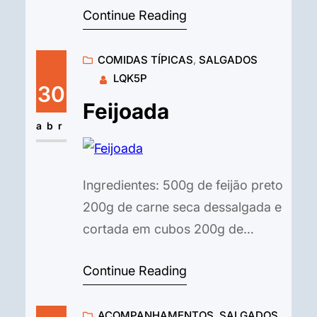
Continue Reading
cebola grande em rodelas 2
tomates médios em rodelas 1
COMIDAS TÍPICAS
, 
SALGADOS
pimentão verde em rodelas 1
LQK5P
pimentão vermelho em rodelas 1
30
maço de coentro picado Azeite
Feijoada
de oliva Sal e pimenta-do-reino a
abr
gosto…
Ingredientes: 500g de feijão preto
200g de carne seca dessalgada e
cortada em cubos 200g de
costelinha de porco salgada,
Continue Reading
cortada em pedaços 200g de
lombo de porco salgado, cortado
ACOMPANHAMENTOS
, 
SALGADOS
em cubos 150g de linguiça