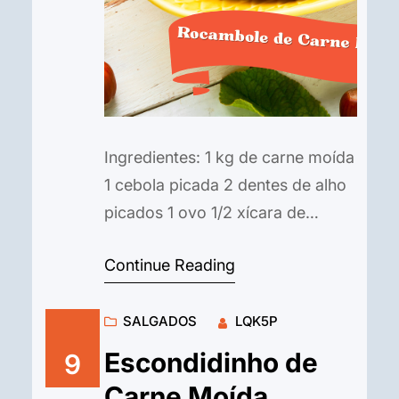
Ingredientes: 1 kg de carne moída
1 cebola picada 2 dentes de alho
picados 1 ovo 1/2 xícara de
farinha de rosca Salsinha e
Continue Reading
cebolinha picadas a gosto Sal e
pimenta do reino a gosto Recheio
SALGADOS
LQK5P
a gosto (presunto, queijo, ovo
cozido picado, azeitonas, etc.)
Escondidinho de
9
Bacon em fatias para cobrir
Carne Moída