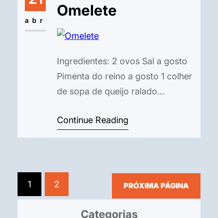
Modo de Preparo: Preaqueça o
Omelete
forno a 180°C (forno médio).
abr
Unte…
Ingredientes: 2 ovos Sal a gosto
Pimenta do reino a gosto 1 colher
de sopa de queijo ralado
(mussarela, parmesão, etc.) 1
Continue Reading
colher de sopa de tomate picado
(sem sementes) 1 colher de sopa
de cebola picada (opcional)
Salsinha picada a gosto
(opcional) Azeite ou óleo para
1
2
PRÓXIMA PÁGINA
untar a frigideira Modo de
Preparo: Em uma…
Categorias