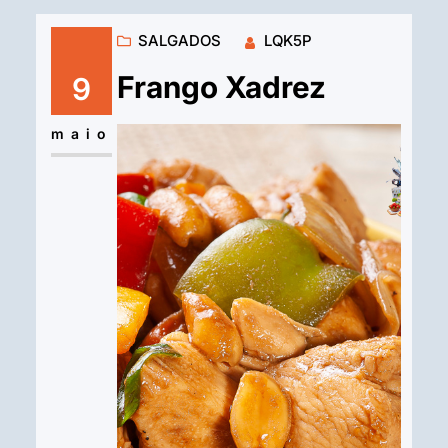
SALGADOS
LQK5P
Frango Xadrez
9
maio