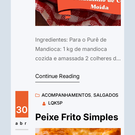
Ingredientes: Para o Purê de
Mandioca: 1 kg de mandioca
cozida e amassada 2 colheres de
sopa de manteiga 1 xícara de leite
Continue Reading
Sal a gosto Para a Carne Moída:
500g de carne moída 1 cebola
ACOMPANHAMENTOS
, 
SALGADOS
picada 2 dentes de alho picados 1
LQK5P
lata de tomate pelado picado ou
30
molho de tomate Azeitonas
Peixe Frito Simples
picadas a…
abr