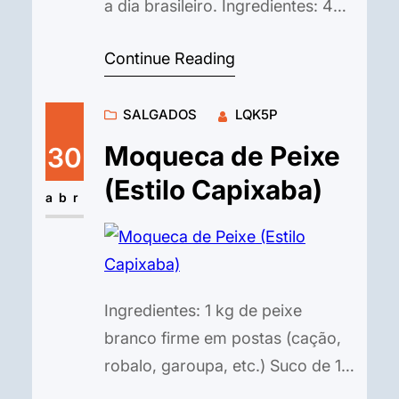
a dia brasileiro. Ingredientes: 4
bifes de contrafilé (ou o corte de
Continue Reading
carne bovina de sua preferência)
2 cebolas grandes cortadas em
SALGADOS
LQK5P
rodelas finas 2 dentes de alho
picados (opcional) Óleo vegetal
Moqueca de Peixe
30
Sal e pimenta-do-reino moída na
(Estilo Capixaba)
hora a gosto Salsinha picada
abr
para…
Ingredientes: 1 kg de peixe
branco firme em postas (cação,
robalo, garoupa, etc.) Suco de 1
limão 2 dentes de alho picados 1