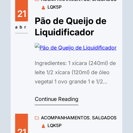
LQK5P
calabresa em rodelas 150g de
21
paio em rodelas 100g de bacon
Pão de Queijo de
picado 1 cebola grande picada 4
abr
Liquidificador
dentes de alho…
Ingredientes: 1 xícara (240ml) de
leite 1/2 xícara (120ml) de óleo
vegetal 1 ovo grande 1 e 1/2
xícaras (cerca de 180g) de
Continue Reading
polvilho doce 1/2 xícara (cerca de
50g) de queijo meia cura ralado
ACOMPANHAMENTOS
, 
SALGADOS
(pode usar muçarela ou
LQK5P
parmesão também) Sal a gosto
21