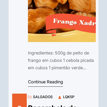
Ingredientes: 500g de peito de
frango em cubos 1 cebola picada
em cubos 1 pimentão verde
picado em cubos 1 pimentão
Continue Reading
vermelho picado em cubos 1
cenoura em rodelas finas 1 xícara
SALGADOS
LQK5P
de champignon fatiado 1/2 xícara
de amendoim torrado sem sal