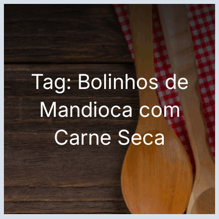
Pular
para
o
conteúdo
Tag:
Bolinhos de
Mandioca com
Carne Seca