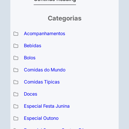
queijo parmesão ralado Sal a
Categorias
gosto Óleo vegetal para fritar (ou
um pouco de óleo para assar)
Acompanhamentos
Para o Recheio de Carne Seca:
250g de carne seca dessalgada,
Bebidas
cozida e…
Bolos
Comidas do Mundo
Comidas Típicas
Doces
Especial Festa Junina
Especial Outono