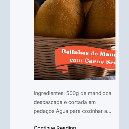
Ingredientes: 500g de mandioca
descascada e cortada em
pedaços Água para cozinhar a
mandioca 2 colheres de sopa de
Continue Reading
manteiga 1 ovo 1/2 xícara de