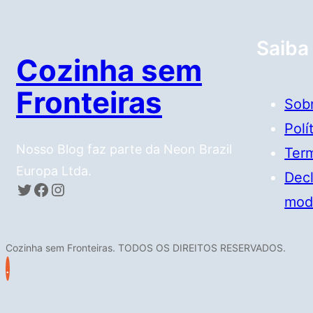
Saiba
Cozinha sem
Fronteiras
Sob
Polí
Nosso Blog faz parte da Neon Brazil
Ter
Europa Ltda.
Decl
Twitter
Facebook
Instagram
mod
Cozinha sem Fronteiras. TODOS OS DIREITOS RESERVADOS.
.