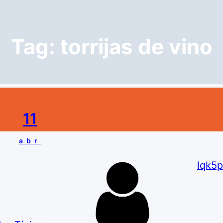
Tag:
torrijas de vino
11
abr
lqk5p