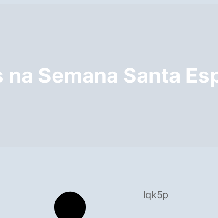
as na Semana Santa Es
lqk5p