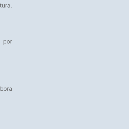
ura,
 por
mbora