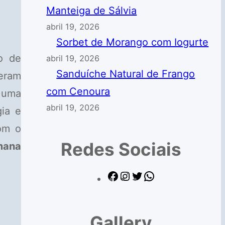
Manteiga de Sálvia
abril 19, 2026
Sorbet de Morango com Iogurte
o de
abril 19, 2026
Sanduíche Natural de Frango
eram
com Cenoura
 uma
abril 19, 2026
ia e
om o
Redes Sociais
mana
F
I
T
W
a
n
w
h
c
s
i
a
Gallery