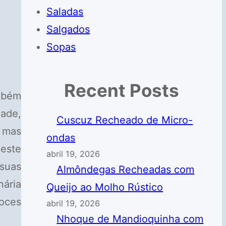
Saladas
Salgados
Sopas
Recent Posts
ambém
dade,
Cuscuz Recheado de Micro-
 mas
ondas
Neste
abril 19, 2026
suas
Almôndegas Recheadas com
nária
Queijo ao Molho Rústico
doces
abril 19, 2026
Nhoque de Mandioquinha com