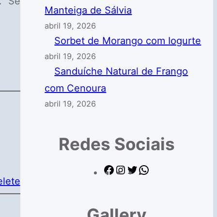
. Se
Manteiga de Sálvia
abril 19, 2026
Sorbet de Morango com Iogurte
abril 19, 2026
Sanduíche Natural de Frango
com Cenoura
abril 19, 2026
Redes Sociais
F
I
T
W
lete
a
n
w
h
c
s
i
a
Gallery