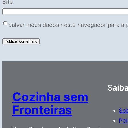
Site
Salvar meus dados neste navegador para a 
Saib
Cozinha sem
Fronteiras
So
Pol