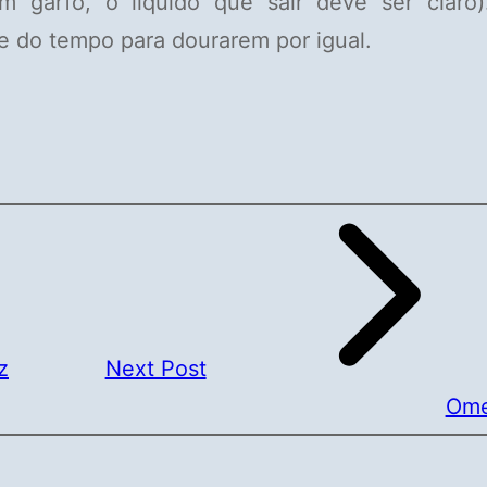
m garfo, o líquido que sair deve ser claro)
e do tempo para dourarem por igual.
z
Next Post
Ome