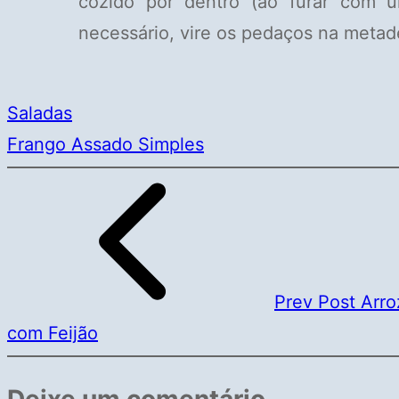
cozido por dentro (ao furar com u
necessário, vire os pedaços na metad
Saladas
Frango Assado Simples
Prev Post
Arro
com Feijão