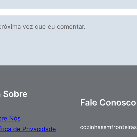
próxima vez que eu comentar.
a Sobre
Fale Conosco
bre Nós
cozinhasemfronteira
ítica de Privacidade