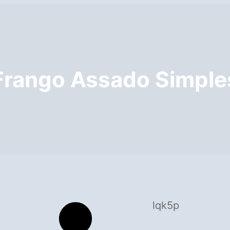
Frango Assado Simple
lqk5p