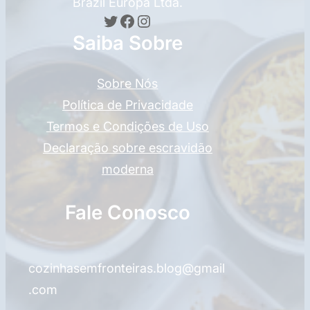
Brazil Europa Ltda.
Twitter
Facebook
Instagram
Saiba Sobre
Sobre Nós
Política de Privacidade
Termos e Condições de Uso
Declaração sobre escravidão
moderna
Fale Conosco
cozinhasemfronteiras.blog@gmail
.com