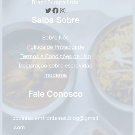
Brazil Europa Ltda.
Twitter
Facebook
Instagram
Saiba Sobre
Sobre Nós
Política de Privacidade
Termos e Condições de Uso
Declaração sobre escravidão
moderna
Fale Conosco
cozinhasemfronteiras.blog@gmail
.com