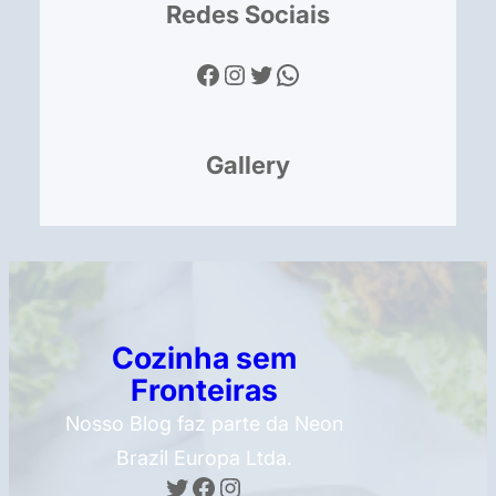
Redes Sociais
Facebook
Instagram
Twitter
WhatsApp
Gallery
Cozinha sem
Fronteiras
Nosso Blog faz parte da Neon
Brazil Europa Ltda.
Twitter
Facebook
Instagram