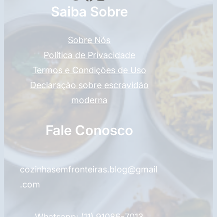
Saiba Sobre
Sobre Nós
Política de Privacidade
Termos e Condições de Uso
Declaração sobre escravidão
moderna
Fale Conosco
cozinhasemfronteiras.blog@gmail
.com
Whatsapp: (11) 91086-7013